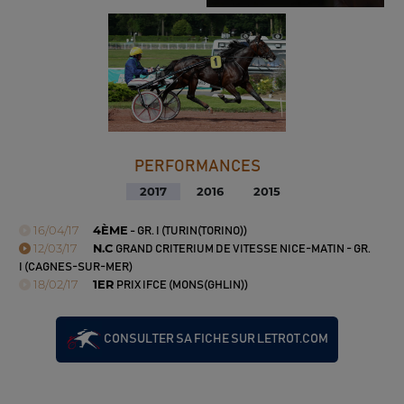
PERFORMANCES
2017
2016
2015
16/04/17
4ÈME
- GR. I (TURIN(TORINO))
12/03/17
N.C
GRAND CRITERIUM DE VITESSE NICE-MATIN - GR.
I (CAGNES-SUR-MER)
18/02/17
1ER
PRIX IFCE (MONS(GHLIN))
CONSULTER SA FICHE SUR LETROT.COM