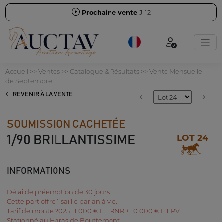
Prochaine vente
J-12
Accueil
>>
Ventes
>>
Catalogue & Résultats
>>
Vente Mensuelle
de Septembre
REVENIR À LA VENTE
SOUMISSION CACHETÉE
LOT 24
1/90 BRILLANTISSIME
INFORMATIONS
Délai de préemption de 30 jours.
Cette part offre 1 saillie par an à vie.
Tarif de monte 2025 : 1 000 € HT RNR + 10 000 € HT PV
Stationné au Haras de Bouttemont