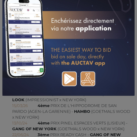
17/10/23
DA
PRIX COLUMBA (VINCENNES - GP)
29/09/23
DA
PRIX ALEXANDRA (VINCENNES - GP)
04/08/23
DA
PRIX DES CITRONNIERS (CAGNES-SUR-MER)
14/07/23
DA
PRIX DU CHATEAU GRIMALDI (CAGNES-SUR-MER)
27/01/23
2ÈME
PRIX DE L'ANJOU (CAGNES-SUR-MER)
11/01/23
1ER
PRIX DE LA COTE D'OPALE (CAGNES-SUR-MER)
CONSULTER SA FICHE SUR LETROT.COM
UPDATES (DEPUIS 25/07/2021)
26/03/26
1'18"7
QUALIFICATION (LE MANS) -
NEW
LOOK
(IMPRESSIONIST x NEW YORK)
15/03/26
4ème
PRIX DE L'HIPPODROME DE SAN
PARDO (AGEN-LA GARENNE) -
HAMBO
(GOETMALS WOOD
x NEW YORK)
13/10/24
4ème
PRIX PINEL ESPACES VERTS (LISIEUX) -
GANG OF NEW YORK
(GOETMALS WOOD x NEW YORK)
22/06/24
3ème
PRIX READY CASH -
GANG OF NEW