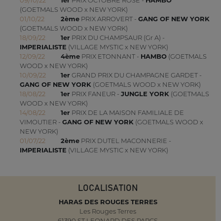
(GOETMALS WOOD x NEW YORK)
01/10/22
2ème
PRIX ARROVERT -
GANG OF NEW YORK
(GOETMALS WOOD x NEW YORK)
18/09/22
1er
PRIX DU CHAMPSAUR (Gr A) -
IMPERIALISTE
(VILLAGE MYSTIC x NEW YORK)
12/09/22
4ème
PRIX ETONNANT -
HAMBO
(GOETMALS
WOOD x NEW YORK)
10/09/22
1er
GRAND PRIX DU CHAMPAGNE GARDET -
GANG OF NEW YORK
(GOETMALS WOOD x NEW YORK)
18/08/22
1er
PRIX FANEUR -
JUNGLE YORK
(GOETMALS
WOOD x NEW YORK)
14/08/22
1er
PRIX DE LA MAISON FAMILIALE DE
VIMOUTIER -
GANG OF NEW YORK
(GOETMALS WOOD x
NEW YORK)
01/07/22
2ème
PRIX DUTEL MACONNERIE -
IMPERIALISTE
(VILLAGE MYSTIC x NEW YORK)
LOCALISATION
HARAS DES ROUGES TERRES
Les Rouges Terres
61390 ST LEONARD DES PARCS