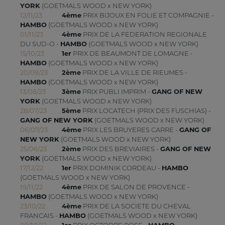
YORK
(GOETMALS WOOD x NEW YORK)
12/11/23
4ème
PRIX BIJOUX EN FOLIE ET COMPAGNIE -
HAMBO
(GOETMALS WOOD x NEW YORK)
01/11/23
4ème
PRIX DE LA FEDERATION REGIONALE
DU SUD-O -
HAMBO
(GOETMALS WOOD x NEW YORK)
15/10/23
1er
PRIX DE BEAUMONT DE LOMAGNE -
HAMBO
(GOETMALS WOOD x NEW YORK)
20/09/23
2ème
PRIX DE LA VILLE DE RIEUMES -
HAMBO
(GOETMALS WOOD x NEW YORK)
13/08/23
3ème
PRIX PUBLI IMPRIM -
GANG OF NEW
YORK
(GOETMALS WOOD x NEW YORK)
28/07/23
5ème
PRIX LOCATECH (PRIX DES FUSCHIAS) -
GANG OF NEW YORK
(GOETMALS WOOD x NEW YORK)
06/07/23
4ème
PRIX LES BRUYERES CARRE -
GANG OF
NEW YORK
(GOETMALS WOOD x NEW YORK)
25/06/23
2ème
PRIX DES BREVIAIRES -
GANG OF NEW
YORK
(GOETMALS WOOD x NEW YORK)
17/12/22
1er
PRIX DOMINIK CORDEAU -
HAMBO
(GOETMALS WOOD x NEW YORK)
19/11/22
4ème
PRIX DE SALON DE PROVENCE -
HAMBO
(GOETMALS WOOD x NEW YORK)
23/10/22
4ème
PRIX DE LA SOCIETE DU CHEVAL
FRANCAIS -
HAMBO
(GOETMALS WOOD x NEW YORK)
09/10/22
1er
PRIX OCTOBRE ROSE -
HAMBO