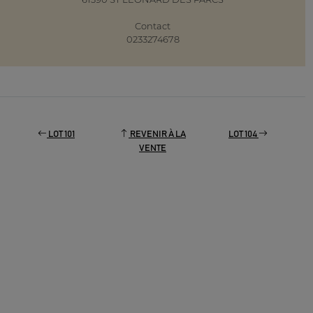
Contact
0233274678
LOT 101
REVENIR À LA
LOT 104
VENTE