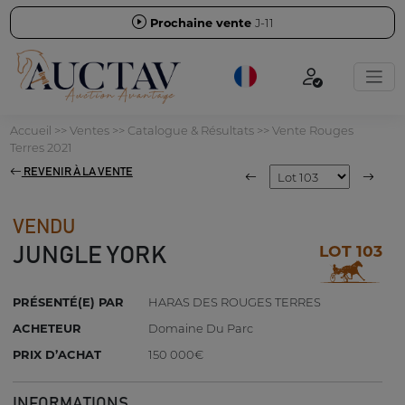
Prochaine vente
J-11
Accueil
>>
Ventes
>>
Catalogue & Résultats
>>
Vente Rouges
Terres 2021
REVENIR À LA VENTE
VENDU
LOT 103
JUNGLE YORK
PRÉSENTÉ(E) PAR
HARAS DES ROUGES TERRES
ACHETEUR
Domaine Du Parc
PRIX D’ACHAT
150 000€
INFORMATIONS