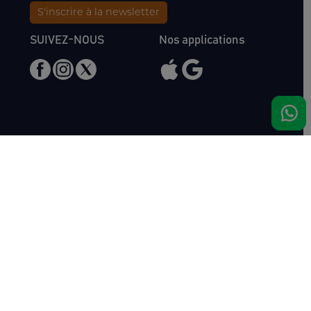
S'inscrire à la newsletter
SUIVEZ-NOUS
Nos applications
Nous rencontrer
Haras de Bois Roussel
61500 Bursard
France
Ventes
Auctav
Catalogue & Résultats
Qui sommes-nous ?
Inscriptions
L'équipe
Comment acheter
Kit Media
Comment vendre
Contact
Actualités
FAQ