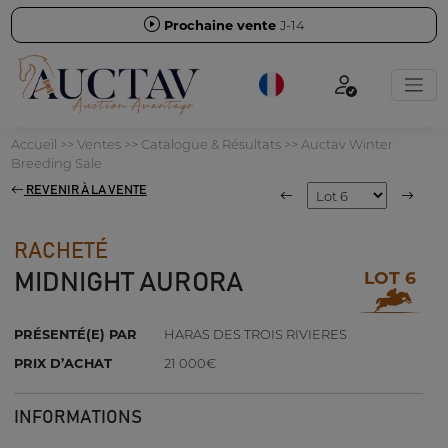
Prochaine vente
J-14
Accueil
>>
Ventes
>>
Catalogue & Résultats
>>
Auctav Winter
Breeding Sale
REVENIR À LA VENTE
RACHETÉ
LOT 6
MIDNIGHT AURORA
PRÉSENTÉ(E) PAR
HARAS DES TROIS RIVIERES
PRIX D’ACHAT
21 000€
INFORMATIONS