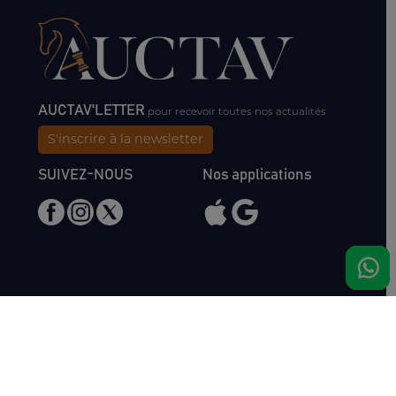
AUCTAV'LETTER
pour recevoir toutes nos actualités
S'inscrire à la newsletter
SUIVEZ-NOUS
Nos applications
Nous rencontrer
Haras de Bois Roussel
61500 Bursard
France