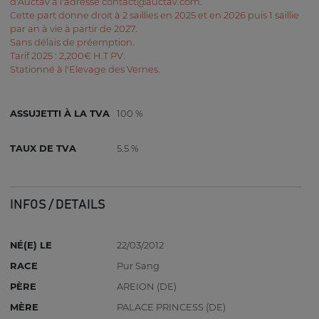
d'Auctav à l'adresse contact@auctav.com.
Cette part donne droit à 2 saillies en 2025 et en 2026 puis 1 saillie
par an à vie à partir de 2027.
Sans délais de préemption.
Tarif 2025 : 2,200€ H.T PV.
Stationné à l'Elevage des Vernes.
ASSUJETTI À LA TVA
100 %
TAUX DE TVA
5.5 %
INFOS / DETAILS
NÉ(E) LE
22/03/2012
RACE
Pur Sang
PÈRE
AREION (DE)
MÈRE
PALACE PRINCESS (DE)