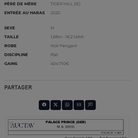
PÈRE DE MÈRE
TIGER HILL (IE)
ENTRÉE AU HARAS
2020
SEXE
M
TAILLE
1,68m - 16:2 1/4hh
ROBE
Noir Pangaré
DISCIPLINE
Plat
GAINS
404 710€
PARTAGER