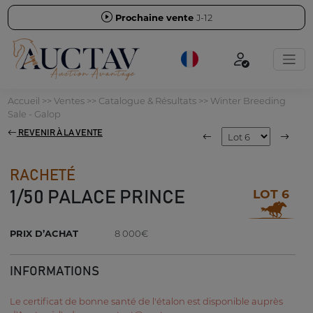
Prochaine vente
J-12
Accueil
>>
Ventes
>>
Catalogue & Résultats
>>
Winter Breeding
Sale - Galop
REVENIR À LA VENTE
RACHETÉ
LOT 6
1/50 PALACE PRINCE
PRIX D’ACHAT
8 000€
INFORMATIONS
Le certificat de bonne santé de l'étalon est disponible auprès