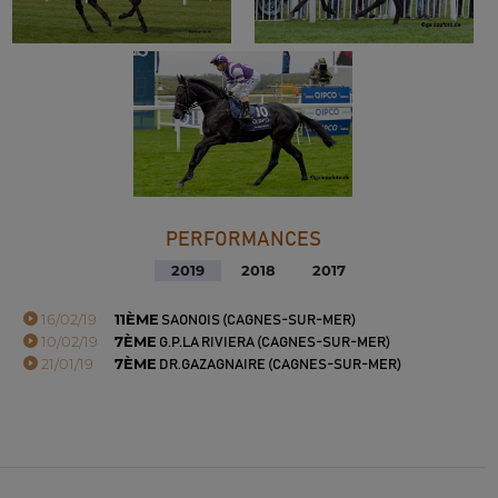
PERFORMANCES
2019
2018
2017
16/02/19
11ÈME
SAONOIS (CAGNES-SUR-MER)
10/02/19
7ÈME
G.P.LA RIVIERA (CAGNES-SUR-MER)
21/01/19
7ÈME
DR.GAZAGNAIRE (CAGNES-SUR-MER)