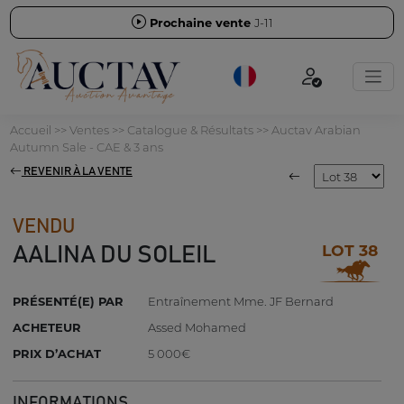
Prochaine vente
J-11
Accueil
>>
Ventes
>>
Catalogue & Résultats
>>
Auctav Arabian
Autumn Sale - CAE & 3 ans
REVENIR À LA VENTE
VENDU
LOT 38
AALINA DU SOLEIL
PRÉSENTÉ(E) PAR
Entraînement Mme. JF Bernard
ACHETEUR
Assed Mohamed
PRIX D’ACHAT
5 000€
INFORMATIONS