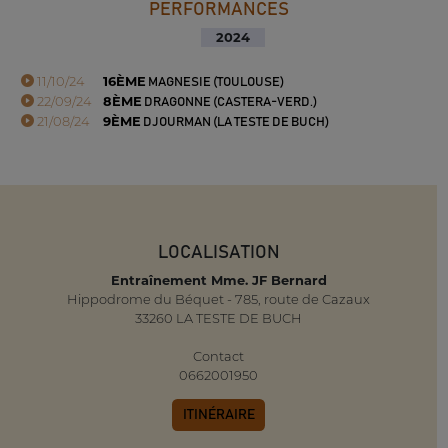
PERFORMANCES
2024
11/10/24
16ÈME
MAGNESIE (TOULOUSE)
22/09/24
8ÈME
DRAGONNE (CASTERA-VERD.)
21/08/24
9ÈME
DJOURMAN (LA TESTE DE BUCH)
LOCALISATION
Entraînement Mme. JF Bernard
Hippodrome du Béquet - 785, route de Cazaux
33260 LA TESTE DE BUCH
Contact
0662001950
ITINÉRAIRE