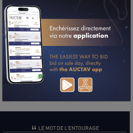
PERFORMANCES
2025
2024
2023
07/07/25
ARRÊTÉ
G DE LA MOTTE-B (VITTEL)
29/06/25
6ÈME
COLONEL R.MAIRE (VITTEL)
06/06/25
5ÈME
COMTE FORTELLE (NANCY)
29/05/25
TOMBÉ
VIEUX CHATEAU (LYON-PARILLY)
07/05/25
6ÈME
TERI AC (COMPIEGNE)
16/04/25
10ÈME
RGT GARDE REP. (FONTAINEBLEAU)
22/03/25
8ÈME
MONT STE-ODILE (STRASBOURG)
02/03/25
7ÈME
CHINCO (AUTEUIL)
LE MOT DE L’ENTOURAGE