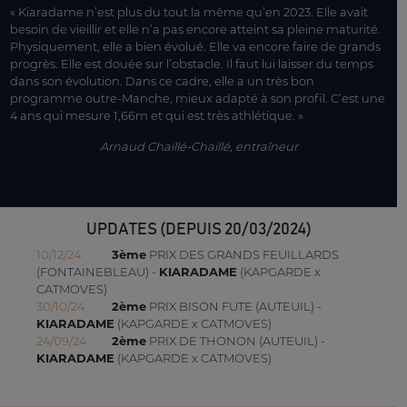
« Kiaradame n’est plus du tout la même qu’en 2023. Elle avait
besoin de vieillir et elle n’a pas encore atteint sa pleine maturité.
Physiquement, elle a bien évolué. Elle va encore faire de grands
progrès. Elle est douée sur l’obstacle. Il faut lui laisser du temps
dans son évolution. Dans ce cadre, elle a un très bon
programme outre-Manche, mieux adapté à son profil. C’est une
4 ans qui mesure 1,66m et qui est très athlétique. »
Arnaud Chaillé-Chaillé, entraîneur
UPDATES (DEPUIS 20/03/2024)
10/12/24
3ème
PRIX DES GRANDS FEUILLARDS
(FONTAINEBLEAU) -
KIARADAME
(KAPGARDE x
CATMOVES)
30/10/24
2ème
PRIX BISON FUTE (AUTEUIL) -
KIARADAME
(KAPGARDE x CATMOVES)
24/09/24
2ème
PRIX DE THONON (AUTEUIL) -
KIARADAME
(KAPGARDE x CATMOVES)