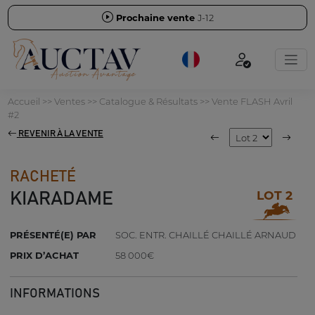
Prochaine vente
J-12
Accueil
>>
Ventes
>>
Catalogue & Résultats
>>
Vente FLASH Avril
#2
REVENIR À LA VENTE
RACHETÉ
LOT 2
KIARADAME
PRÉSENTÉ(E) PAR
SOC. ENTR. CHAILLÉ CHAILLÉ ARNAUD
PRIX D’ACHAT
58 000€
INFORMATIONS