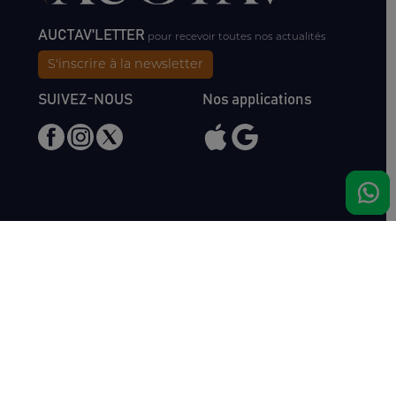
AUCTAV'LETTER
pour recevoir toutes nos actualités
S'inscrire à la newsletter
SUIVEZ-NOUS
Nos applications
Nous rencontrer
Haras de Bois Roussel
61500 Bursard
France
Ventes
Auctav
Catalogue & Résultats
Qui sommes-nous ?
Inscriptions
L'équipe