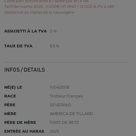
Cette part donne droit à 1 saillie par an à vie.
Tarif de monte 2025 : 3 000€ HT RNR + 12 000 € PV à 48h
Stationné au Haras de la Sauvagère.
ASSUJETTI À LA TVA
0 %
TAUX DE TVA
5.5 %
INFOS / DETAILS
NÉ(E) LE
11/04/2018
RACE
Trotteur Français
PÈRE
SEVERINO
MÈRE
AMERICA DE TILLARD
PÈRE DE MÈRE
FIRST DE RETZ
ENTRÉE AU HARAS
2023