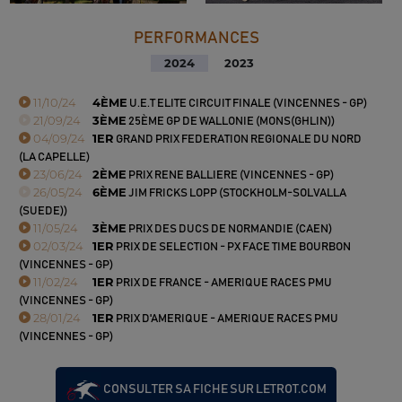
PERFORMANCES
2024
2023
11/10/24
4ÈME
U.E.T ELITE CIRCUIT FINALE (VINCENNES - GP)
21/09/24
3ÈME
25ÈME GP DE WALLONIE (MONS(GHLIN))
04/09/24
1ER
GRAND PRIX FEDERATION REGIONALE DU NORD
(LA CAPELLE)
23/06/24
2ÈME
PRIX RENE BALLIERE (VINCENNES - GP)
26/05/24
6ÈME
JIM FRICKS LOPP (STOCKHOLM-SOLVALLA
(SUEDE))
11/05/24
3ÈME
PRIX DES DUCS DE NORMANDIE (CAEN)
02/03/24
1ER
PRIX DE SELECTION - PX FACE TIME BOURBON
(VINCENNES - GP)
11/02/24
1ER
PRIX DE FRANCE - AMERIQUE RACES PMU
(VINCENNES - GP)
28/01/24
1ER
PRIX D'AMERIQUE - AMERIQUE RACES PMU
(VINCENNES - GP)
CONSULTER SA FICHE SUR LETROT.COM