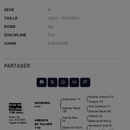
SEXE
M
TAILLE
1,62m - 15:3 3/4hh
ROBE
Bai
DISCIPLINE
Trot
GAINS
2 394 660€
PARTAGER