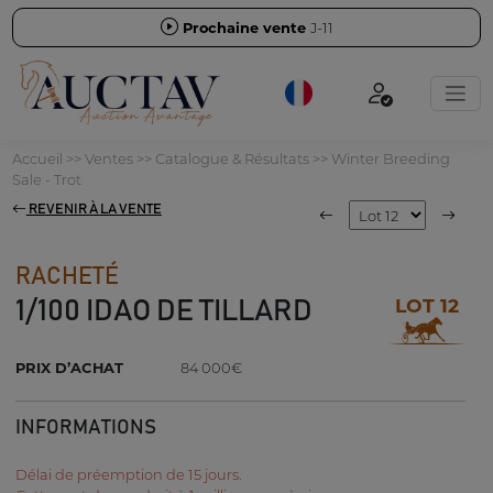
Prochaine vente
J-11
Accueil
>>
Ventes
>>
Catalogue & Résultats
>>
Winter Breeding
Sale - Trot
REVENIR À LA VENTE
RACHETÉ
LOT 12
1/100 IDAO DE TILLARD
PRIX D’ACHAT
84 000€
INFORMATIONS
Délai de préemption de 15 jours.