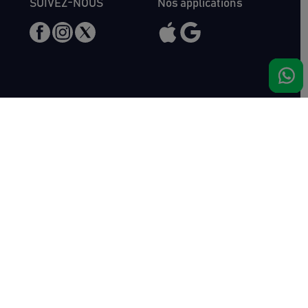
SUIVEZ-NOUS
Nos applications
Nous rencontrer
Haras de Bois Roussel
61500 Bursard
France
Ventes
Auctav
Catalogue & Résultats
Qui sommes-nous ?
Inscriptions
L'équipe
Comment acheter
Kit Media
Comment vendre
Contact
Actualités
FAQ
Succès
Haras de Bois Roussel