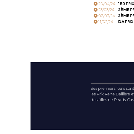
20/04/24
1ER
PRIX
23/03/24
2ÈME
PR
02/03/24
2ÈME
PR
11/02/24
DA
PRIX
Ses premiers foals so
les Prix René Ballière e
des filles de Ready Cash