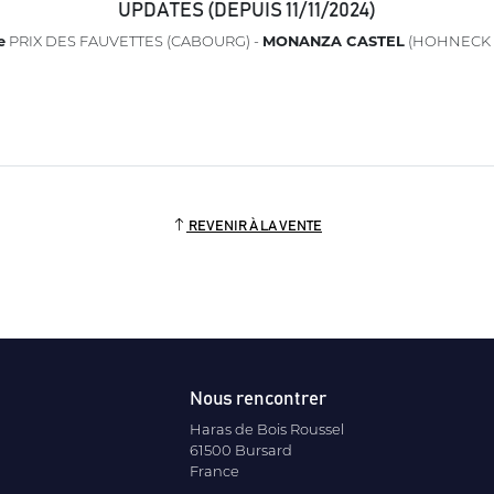
UPDATES (DEPUIS 11/11/2024)
e
PRIX DES FAUVETTES (CABOURG) -
MONANZA CASTEL
(HOHNECK 
REVENIR À LA VENTE
Nous rencontrer
Haras de Bois Roussel
61500 Bursard
France