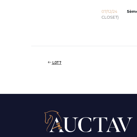
07/12/24
5èm
CLOSET)
LOT 7