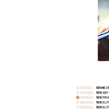
21/09/24
5ÈME
25
10/08/24
1ER
ABY 
23/06/24
1ER
PRIX
26/05/24
1ER
ELIT
26/05/24
1ER
ELIT