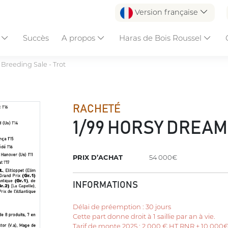
Version française
s
Succès
A propos
Haras de Bois Roussel
Breeding Sale - Trot
RACHETÉ
1/99 HORSY DREAM
PRIX D’ACHAT
54 000€
INFORMATIONS
Délai de préemption : 30 jours
Cette part donne droit à 1 saillie par an à vie.
Tarif de monte 2025 : 2 000 € HT RNR + 10 000