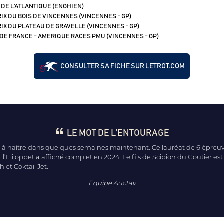
 DE L'ATLANTIQUE (ENGHIEN)
IX DU BOIS DE VINCENNES (VINCENNES - GP)
IX DU PLATEAU DE GRAVELLE (VINCENNES - GP)
 DE FRANCE - AMERIQUE RACES PMU (VINCENNES - GP)
CONSULTER SA FICHE SUR LETROT.COM
LE MOT DE L’ENTOURAGE
nt à naître dans quelques semaines maintenant. Ce lauréat de 6 épreu
t l’Eliloppet a affiché complet en 2024. Le fils de Scipion du Goutier est 
 et Coktail Jet.
Equipe Auctav