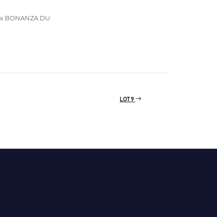
x BONANZA DU
LOT 9