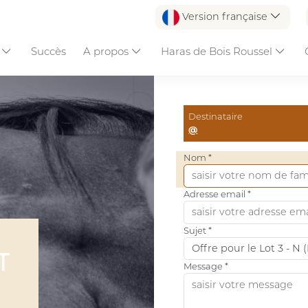
Version française
s
Succès
A propos
Haras de Bois Roussel
Destinataire
@
Nom *
Adresse email *
Sujet *
T
Message *