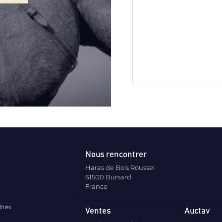
Nous rencontrer
Haras de Bois Roussel
61500 Bursard
France
lités
Ventes
Auctav