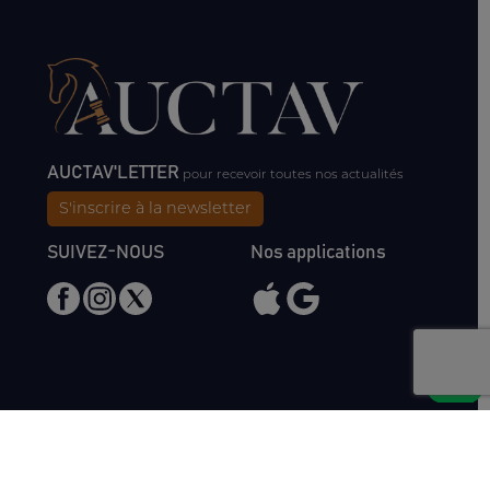
AUCTAV'LETTER
pour recevoir toutes nos actualités
S'inscrire à la newsletter
SUIVEZ-NOUS
Nos applications
Nous rencontrer
Haras de Bois Roussel
61500 Bursard