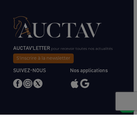
AUCTAV'LETTER
pour recevoir toutes nos actualités
S'inscrire à la newsletter
SUIVEZ-NOUS
Nos applications
Nous rencontrer
Haras de Bois Roussel
61500 Bursard