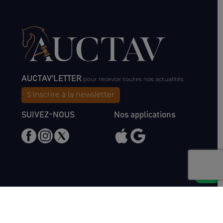
AUCTAV'LETTER
pour recevoir toutes nos actualités
S'inscrire à la newsletter
SUIVEZ-NOUS
Nos applications
Nous rencontrer
Haras de Bois Roussel
61500 Bursard