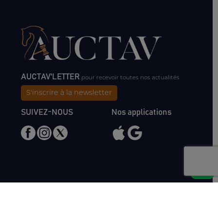
AUCTAV'LETTER
pour recevoir toutes nos actualités
S'inscrire à la newsletter
SUIVEZ-NOUS
Nos applications
Nous rencontrer
Haras de Bois Roussel
61500 Bursard