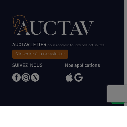
AUCTAV'LETTER
pour recevoir toutes nos actualités
S'inscrire à la newsletter
SUIVEZ-NOUS
Nos applications
Nous rencontrer
Haras de Bois Roussel
61500 Bursard