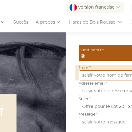
Version française
s
Succès
A propos
Haras de Bois Roussel
Destinataire
@
Nom *
Adresse email *
Sujet *
T
Message *