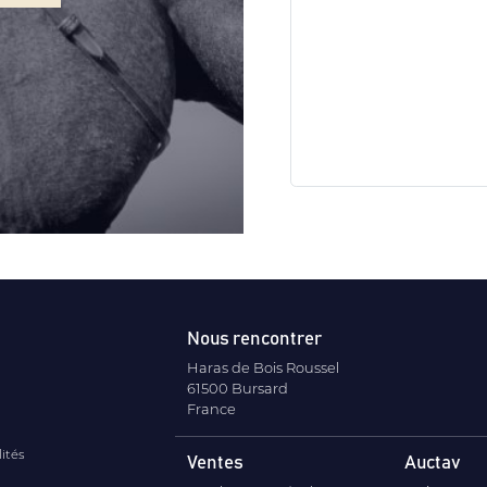
Nous rencontrer
Haras de Bois Roussel
61500 Bursard
France
lités
Ventes
Auctav